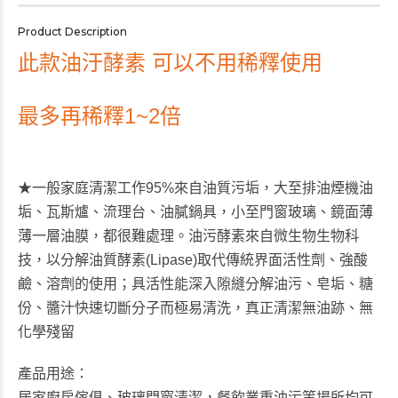
Product Description
此款油汙酵素 可以不用稀釋使用
最多再稀釋1~2倍
★一般家庭清潔工作95%來自油質污垢，大至排油煙機油
垢、瓦斯爐、流理台、油膩鍋具，小至門窗玻璃、鏡面薄
薄一層油膜，都很難處理。油污酵素來自微生物生物科
技，以分解油質酵素(Lipase)取代傳統界面活性劑、強酸
鹼、溶劑的使用；具活性能深入隙縫分解油污、皂垢、糖
份、醬汁快速切斷分子而極易清洗，真正清潔無油跡、無
化學殘留
產品用途：
居家廚房傢俱、玻璃門窗清潔，餐飲業重油污等場所均可