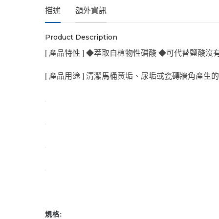
描述
額外資訊
Product Description
[ 產品特性 ] ◆萃取自植物性磷酸 ◆可代替鹽
[ 產品用途 ] 清潔馬桶黃垢、尿垢或瓷磚牆角產
規格
: