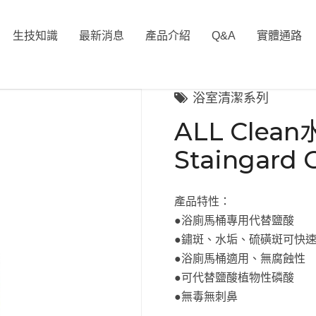
生技知識
最新消息
產品介紹
Q&A
實體通路
浴室清潔系列
ALL Cle
Staingard 
產品特性：
●浴廁馬桶專用代替鹽酸
●鏽斑、水垢、硫磺斑可快
●浴廁馬桶適用、無腐蝕性
●可代替鹽酸植物性磷酸
●無毒無刺鼻