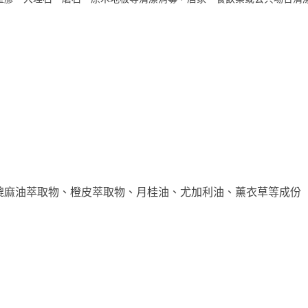
取物 、膍麻油萃取物、橙皮萃取物、月桂油、尤加利油、薰衣草等成份