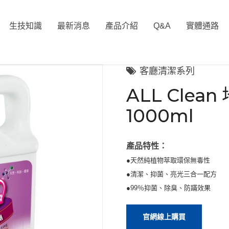
生技知識
最新消息
產品介紹
Q&A
實體通路
客廳清潔系列
ALL Cle
1000ml
產品特性：
●天然純植物萃取環保無毒性
●清潔、抑菌、亮光三合一配方
●99％抑菌、除臭、防蹣效果
官網線上購買