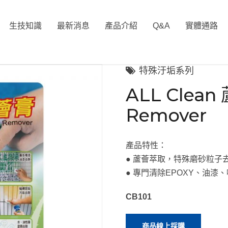
生技知識
最新消息
產品介紹
Q&A
實體通路
特殊汙垢系列
ALL Clea
Remover
產品特性：
● 蘆薈萃取，特殊磨砂粒子
● 專門清除EPOXY、油
CB101
商品線上採購