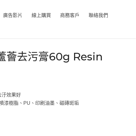
廣告影片
線上購買
商務客戶
聯絡我們
n 蘆薈去污膏60g Resin
去汙效果好
漆、噴漆樹脂、PU、印刷油墨、磁磚斑垢