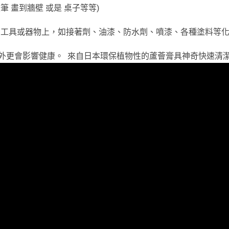
筆 畫到牆壁 或是 桌子等等)
手部、工具或器物上，如接著劑、油漆、防水劑、噴漆、各種塗料等
外更會影響健康。 來自日本環保植物性的蘆薈膏具神奇快速清