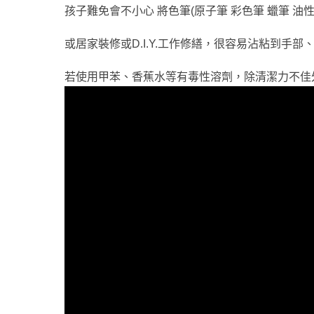
孩子難免會不小心 將色筆(原子筆 彩色筆 蠟筆 油性
或居家裝修或D.I.Y.工作修繕，很容易沾粘到
若使用甲苯、香蕉水等有毒性溶劑，除清潔力不佳