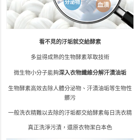
看不見的汙垢就交給酵素
多益得
成熟的生物酵素萃取技術
微生物小分子能夠
深入衣物纖維分解汗漬油垢
生物酵素高效去除人體分泌物、汗漬油垢等生物性
髒污​
一般洗衣精難以去除的汙垢都交給酵素每日洗衣精​
真正洗淨污漬，還原衣物潔白本色