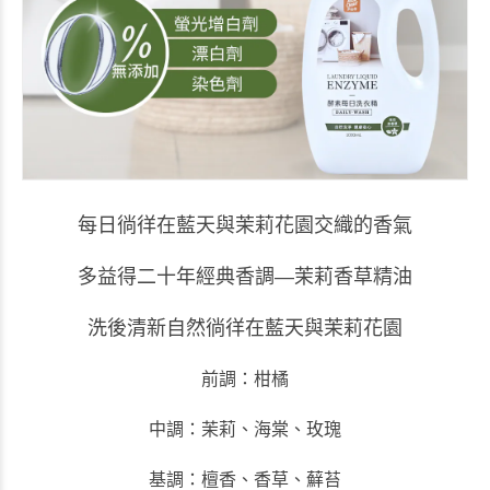
每日徜徉在藍天與茉莉花園交織的香氣
多益得二十年經典香調
—
茉莉香草精油
洗後清新自然徜徉在藍天與茉莉花園
前調：柑橘
中調：茉莉、海棠、玫瑰
基調：檀香、香草、蘚苔