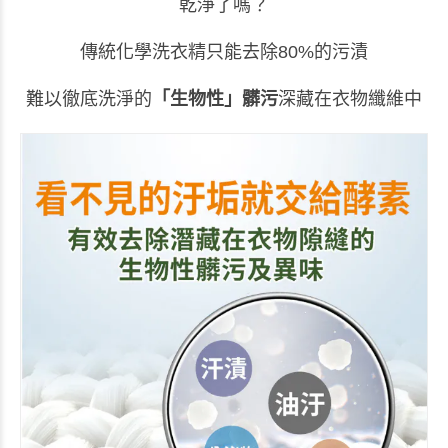
乾淨了嗎？
傳統化學洗衣精只能去除
80%
的污漬
難以徹底洗淨的
「生物性」髒污
深藏在衣物纖維中